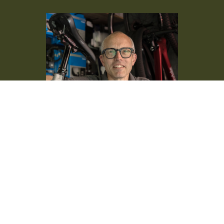
Ambro van Straten eignaar van Off
Road Centre in Schoorl.