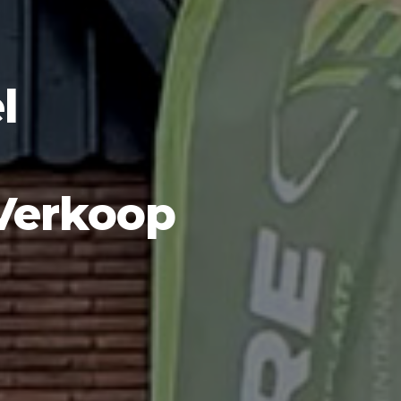
l
 Verkoop