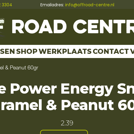
2 3304
Emailadres:
info@offroad-centre.nl
TSEN
SHOP
WERKPLAATS
CONTACT
l & Peanut 60gr
e Power Energy S
ramel & Peanut 6
2.39