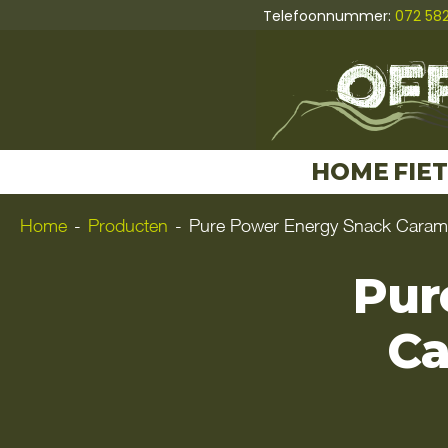
Telefoonnummer:
072 58
HOME
FIE
Home
-
Producten
-
Pure Power Energy Snack Carame
Pur
Ca