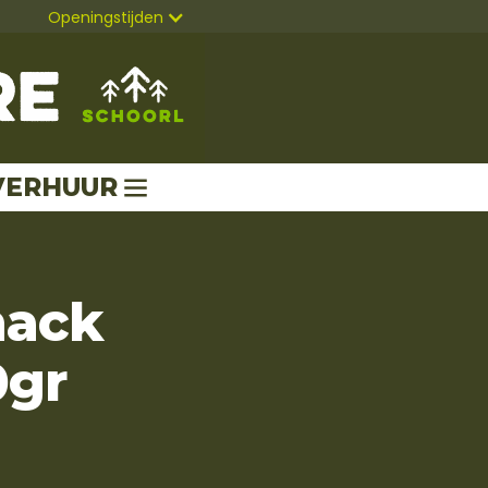
Openingstijden
VERHUUR
nack
0gr