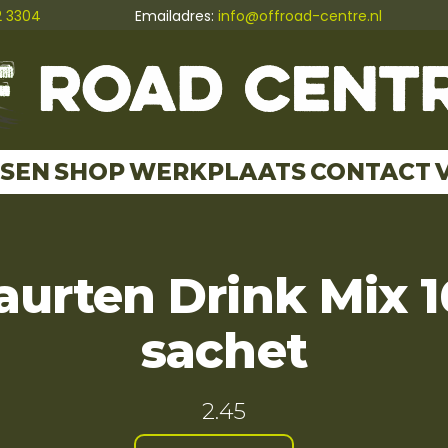
2 3304
Emailadres:
info@offroad-centre.nl
TSEN
SHOP
WERKPLAATS
CONTACT
urten Drink Mix 
sachet
2.45