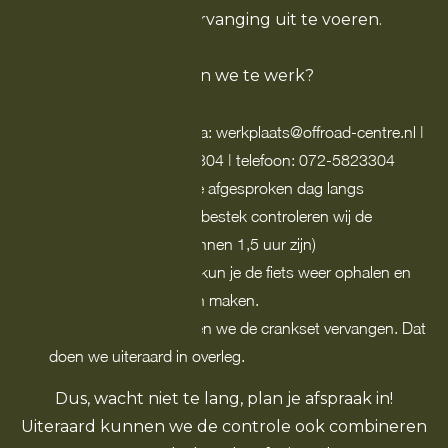
en eventuele vervanging uit te voeren.
Hoe gaan we te werk?
Plan een afspraak in via: werkplaats@offroad-centre.nl |
Whatsapp: 072-5823304 | telefoon: 072-5823304
Je brengt je fiets op de afgesproken dag langs
In het afgesproken tijdbestek controleren wij de
crankset (dat kan al binnen 1,5 uur zijn)
In de meeste gevallen kun je de fiets weer ophalen en
weer mooie ritten gaan maken.
In enkele gevallen zullen we de crankset vervangen. Dat
doen we uiteraard in overleg.
Dus, wacht niet te lang, plan je afspraak in!
Uiteraard kunnen we de controle ook combineren