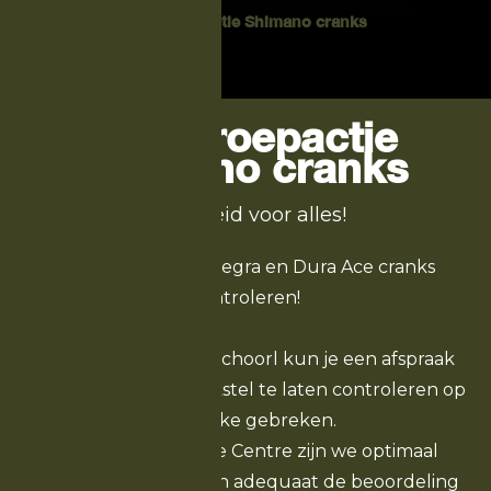
Terugroepactie Shimano cranks
Home
-
Nieuws
Terugroepactie
Shimano cranks
Veiligheid voor alles!
Laat je 11 speed Ultegra en Dura Ace cranks
controleren!
Bij Off Road Centre Schoorl kun je een afspraak
maken om jouw crankstel te laten controleren op
mogelijke gebreken.
Als Shimano Service Centre zijn we optimaal
voorbereid om snel en adequaat de beoordeling