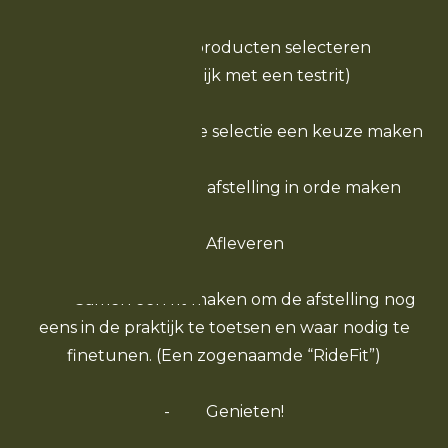
- De juiste producten selecteren
(indienmogelijk met een testrit)
- Vanuit een kleine selectie een keuze maken
- De basis in- en afstelling in orde maken
- Afleveren
- Samen een rit maken om de afstelling nog
eens in de praktijk te toetsen en waar nodig te
finetunen. (Een zogenaamde “RideFit”)
- Genieten!