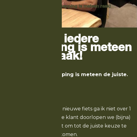
Niet iedere ontsnapping is meteen raak!
Home
-
Nieuws
Niet iedere
ontsnapping is meteen
raak!
Niet iedere ontsnapping is meteen de juiste.
Bij het advies voor een nieuwe fiets ga ik niet over 1
nacht ijs. Samen met de klant doorlopen we (bijna)
altijd een mooi traject om tot de juiste keuze te
komen.