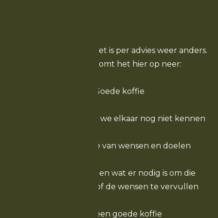
Hoe het traject eruit ziet is per advies weer anders.
In grote lijnen komt het hier op neer:
- Goede koffie
- Kennismaken als we elkaar nog niet kennen
- Inventarisatie van wensen en doelen
- In kaart brengen wat er nodig is om die
doelen te halen en/of de wensen te vervullen
- Nog een goede koffie