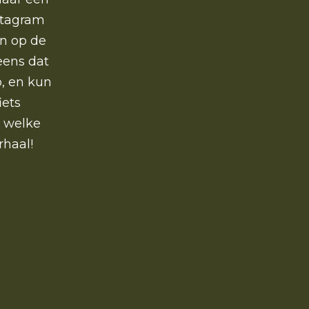
nstagram
en op de
eens dat
o, en kun
iets
n welke
rhaal!