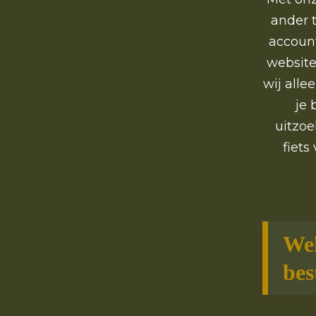
ander t
account
website
wij alle
je 
uitzoe
fiets
Wel
bes