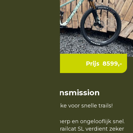
Prijs
8599
,-
Sram X0 Transmission
De ultieme Trail bike voor snelle trails!
Superlicht, messcherp en ongelooflijk snel.
De nieuwe Pivot Trailcat SL verdient zeker