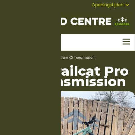
072-
Mail
Openingstijden
5823304
Home
-
Fietsen
-
Mountainbikes
-
Sram X0 Transmission
Pivot Trailcat Pro
X0 Transmission