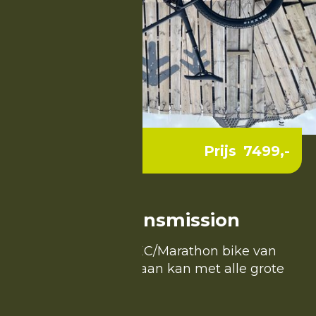
Prijs
7499
,-
Sram GX Transmission
De racend snelle XC/Marathon bike van
Pivot die de strijd aan kan met alle grote
concurrenten!