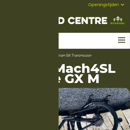
072-
Mail
Openingstijden
5823304
Home
-
Fietsen
-
Mountainbikes
-
Sram GX Transmission
Pivot Mach4SL
Ride GX M