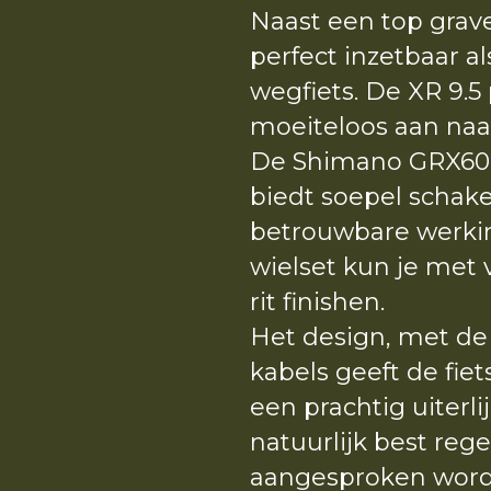
Naast een top gravel
perfect inzetbaar a
wegfiets. De XR 9.5 
moeiteloos aan naa
De Shimano GRX600 
biedt soepel schak
betrouwbare werki
wielset kun je met
rit finishen.
Het design, met de
kabels geeft de fie
een prachtig uiterli
natuurlijk best reg
aangesproken word