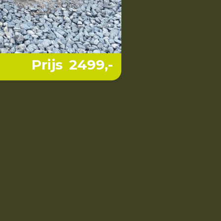
Prijs
2499
,-