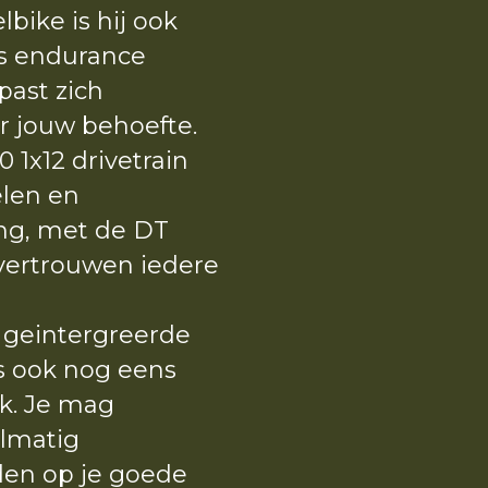
bike is hij ook
ls endurance
past zich
r jouw behoefte.
1x12 drivetrain
elen en
ng, met de DT
 vertrouwen iedere
 geintergreerde
ts ook nog eens
jk. Je mag
elmatig
en op je goede