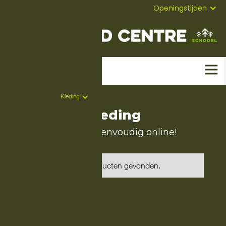
072-
Mail
Openingstijden
5823304
Home
-
Producten
-
Kleding
Kleding
Bestel nu eenvoudig online!
Geen producten gevonden.